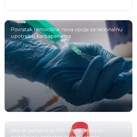
Povratak temocilina: nova opcija za racionalnu
upotrebu karbapenema
20.07.2026.
Ako se pacijenti sa HIV-om neredovno