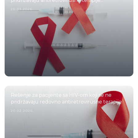
pridrižavaju antiretrovirusne terapije...
26.03.2026.
Rešenje za pacijente sa HIV-om koji se ne
pridržavaju redovno antiretrovirusne terapije
20.02.2026.