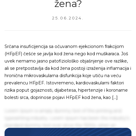
žena?
25.06.2024.
Srčana insuficijencija sa očuvanom ejekcionom frakcijom
(HFpEF) češće se javlja kod žena nego kod muškaraca. Još
uvek nemamo jasno patofiziološko objašnjenje ove razlike,
ali se pretpostavlja da kod žena postoji izraženija inflamacija i
hronična mikrovaskularna disfunkcija koje utiču na veću
prevalencu HFpEF. Istovremeno, kardiovaskularni faktori
rizika poput gojaznosti, dijabetesa, hipertenzije i koronarne
bolesti srca, doprinose pojavi HFpEF kod žena, kao […]
Lorem Ipsum is simply dummy text of the printing and
typesetting industry. Lorem Ipsum has been the industry's
standard dummy text ever since the 1500s, when an
unknown printer took a galley of type and scrambled it to